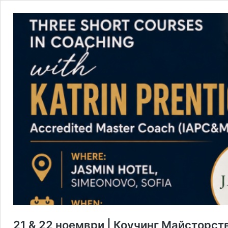
21 & 22 ноември | Коучинг Майсторст