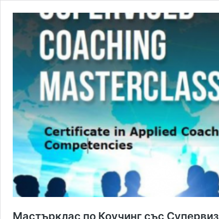
Мастърклас по Коучинг със Суперви