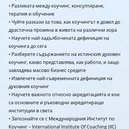
• Разликата между коучинг, консултиране,
терапия и обучение
• Чуйте разкази за това, как коучингът е довел до
драстична промяна в живота на различни хора
• Научете най-задълбочената дефиниция на
коучинга до сега
• Разберете съдържанието на истинския духовен
коучинг, какво представлява, как работи, и защо
завладява масово бизнес средите
• Извлечете най-съвременната дефиниция на
духовния коучинг
• Научете важното относно акредитацията и кои
са основните и ръководни акредитиращи
институции в света
• Запознайте се с Международния Институт по
Коучинг – International Institute Of Coaching (IIC)