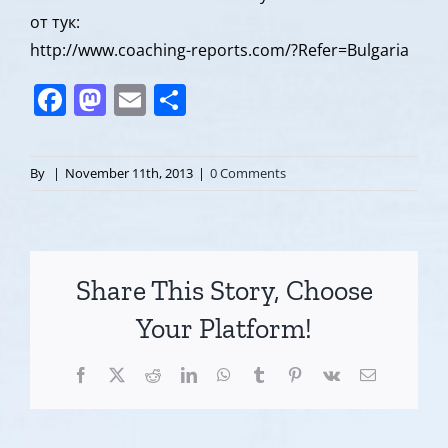
от тук:
http://www.coaching-reports.com/?Refer=Bulgaria
Facebook
Mastodon
Email
Share
By
|
November 11th, 2013
|
0 Comments
Share This Story, Choose
Your Platform!
Facebook
X
Reddit
LinkedIn
WhatsApp
Tumblr
Pinterest
Vk
Email