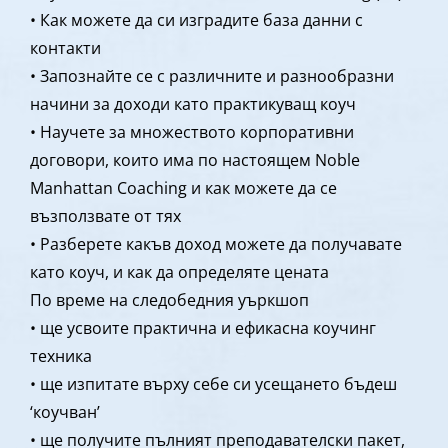
• Как можете да си изградите база данни с
контакти
• Запознайте се с различните и разнообразни
начини за доходи като практикуващ коуч
• Научете за множеството корпоративни
договори, които има по настоящем Noble
Manhattan Coaching и как можете да се
възползвате от тях
• Разберете какъв доход можете да получавате
като коуч, и как да определяте цената
По време на следобедния уъркшоп
• ще усвоите практична и ефикасна коучинг
техника
• ще изпитате върху себе си усещането бъдеш
‘коучван’
• ще получите пълният преподавателски пакет,