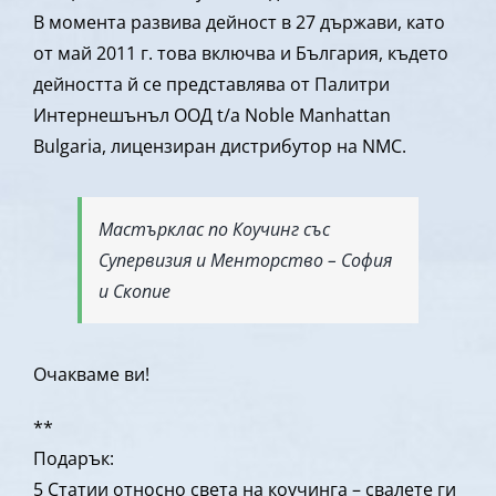
В момента развива дейност в 27 държави, като
от май 2011 г. това включва и България, където
дейността й се представлява от Палитри
Интернешънъл ООД t/a Noble Manhattan
Bulgaria, лицензиран дистрибутор на NMC.
Мастърклас по Коучинг със
Супервизия и Менторство – София
и Скопие
Очакваме ви!
**
Подарък:
5 Статии относно света на коучинга – свалете ги