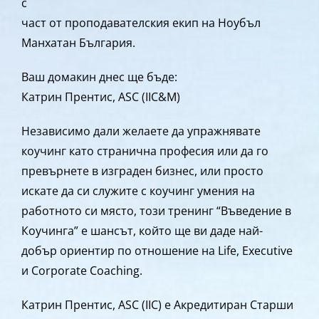
с
част от проподавателския екип на Ноубъл
Манхатан България.
Ваш домакин днес ще бъде:
Катрин Прентис, ASC (IIC&M)
Независимо дали желаете да упражнявате
коучинг като странична професия или да го
превърнете в изграден бизнес, или просто
искате да си служите с коучинг умения на
работното си място, този тренинг “Въведение в
Коучинга” е шансът, който ще ви даде най-
добър ориентир по отношение на Life, Executive
и Corporate Coaching.
Катрин Прентис, ASC (IIC) е Акредитиран Старши