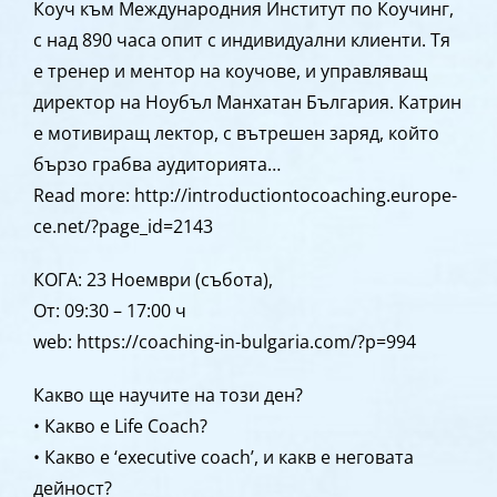
Коуч към Международния Институт по Коучинг,
с над 890 часа опит с индивидуални клиенти. Тя
е тренер и ментор на коучове, и управляващ
директор на Ноубъл Манхатан България. Катрин
е мотивиращ лектор, с вътрешен заряд, който
бързо грабва аудиторията…
Read more: http://introductiontocoaching.europe-
ce.net/?page_id=2143
КОГА: 23 Ноември (събота),
От: 09:30 – 17:00 ч
web: https://coaching-in-bulgaria.com/?p=994
Какво ще научите на този ден?
• Какво е Life Coach?
• Какво е ‘executive coach’, и какв е неговата
дейност?