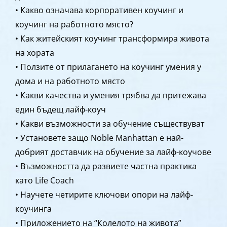
• Какво означава корпоративен коучинг и
коучинг на работното място?
• Как житейският коучинг трансформира живота
на хората
• Ползите от прилагането на коучинг умения у
дома и на работното място
• Какви качества и умения трябва да притежава
един бъдещ лайф-коуч
• Какви възможности за обучение съществуват
• Установете защо Noble Manhattan е най-
добрият доставчик на обучение за лайф-коучове
• Възможността да развиете частна практика
като Life Coach
• Научете четирите ключови опори на лайф-
коучинга
• Приложението на “Колелото на живота”