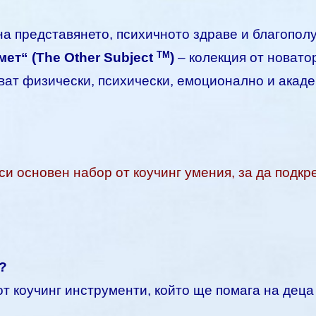
на представянето, психичното здраве и благопол
TM
ет“ (The Other Subject
)
– колекция от новато
иват физически, психически, емоционално и акад
си основен набор от коучинг умения, за да подкр
?
т коучинг инструменти, който ще помага на деца