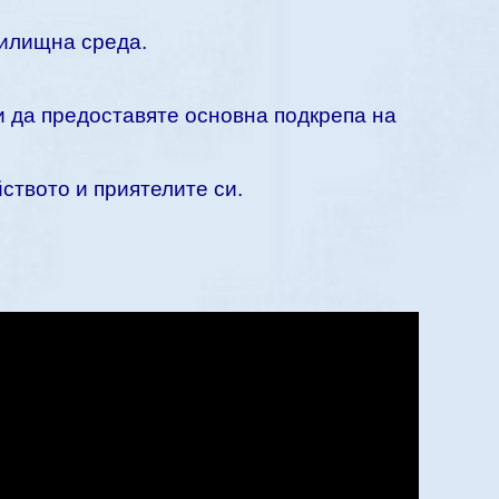
чилищна среда.
и да предоставяте основна подкрепа на
ството и приятелите си.