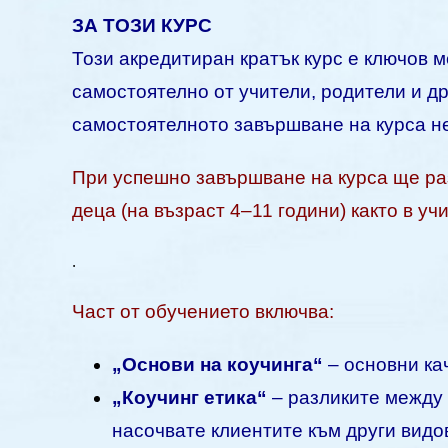
ЗА ТОЗИ КУРС
Този акредитиран кратък курс е ключов м
самостоятелно от учители, родители и др
самостоятелното завършване на курса не
При успешно завършване на курса ще раз
деца (на възраст 4–11 години) както в уч
.
Част от обучението включва:
„Основи на коучинга“
– основни ка
„Коучинг етика“
– разликите между к
насочвате клиентите към други видов