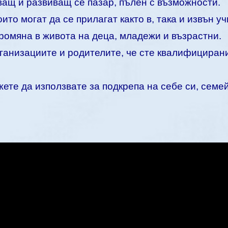
ващ и развиващ се пазар, пълен с възможности.
то могат да се прилагат както в, така и извън у
ромяна в живота на деца, младежи и възрастни.
ганизациите и родителите, че сте квалифициран
ете да използвате за подкрепа на себе си, семей