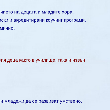
учието на децата и младите хора.
рски и акредитирани коучинг програми,
емично.
епя деца както в училище, така и извън
 и младежи да се развиват умствено,