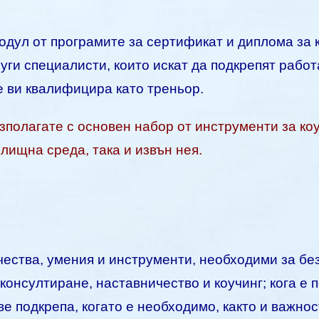
одул от програмите за сертификат и диплома за 
уги специалисти, които искат да подкрепят работ
 ви квалифицира като треньор.
полагате с основен набор от инструменти за коуч
илищна среда, така и извън нея.
чества, умения и инструменти, необходими за без
онсултиране, наставничество и коучинг; кога е по
е подкрепа, когато е необходимо, както и важнос