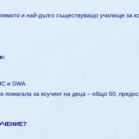
голямото и най-дълго съществуващо училище за к
е:
MC и SWA
 и помагала за коучинг на деца – общо 50, предо
УЧЕНИЕ?