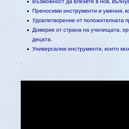
Възможност да влезете в нов, вълну
Преносими инструменти и умения, кои
Удовлетворение от положителната п
Доверие от страна на училищата, ор
децата.
Универсални инструменти, които мож
.