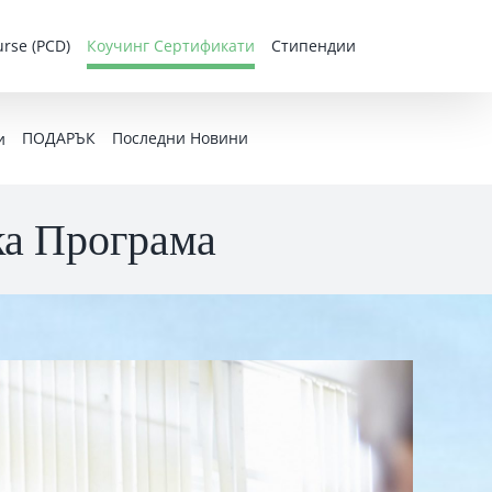
rse (PCD)
Коучинг Сертификати
Стипендии
ПОДАРЪК
Последни Новини
и
ка Програма