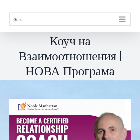
Skip
to
Go to...
content
Коуч на
Взаимоотношения |
НОВА Програма