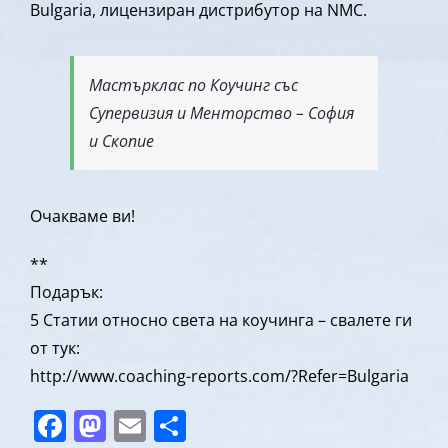
Bulgaria, лицензиран дистрибутор на NMC.
Мастърклас по Коучинг със
Супервизия и Менторство – София
и Скопие
Очакваме ви!
**
Подарък:
5 Статии относно света на коучинга – свалете ги
от тук:
http://www.coaching-reports.com/?Refer=Bulgaria
Facebook
Mastodon
Email
Share