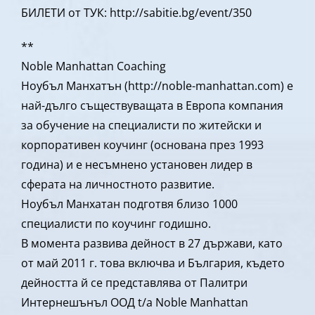
БИЛЕТИ от ТУК: http://sabitie.bg/event/350
**
Noble Manhattan Coaching
Ноубъл Манхатън (http://noble-manhattan.com) е
най-дълго съществуващата в Европа компания
за обучение на специалисти по житейски и
корпоративен коучинг (основана през 1993
година) и е несъмнено установен лидер в
сферата на личностното развитие.
Ноубъл Манхатан подготвя близо 1000
специалисти по коучинг годишно.
В момента развива дейност в 27 държави, като
от май 2011 г. това включва и България, където
дейността й се представлява от Палитри
Интернешънъл ООД t/a Noble Manhattan