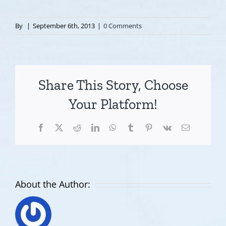
By
|
September 6th, 2013
|
0 Comments
Share This Story, Choose
Your Platform!
Facebook
X
Reddit
LinkedIn
WhatsApp
Tumblr
Pinterest
Vk
Email
About the Author: