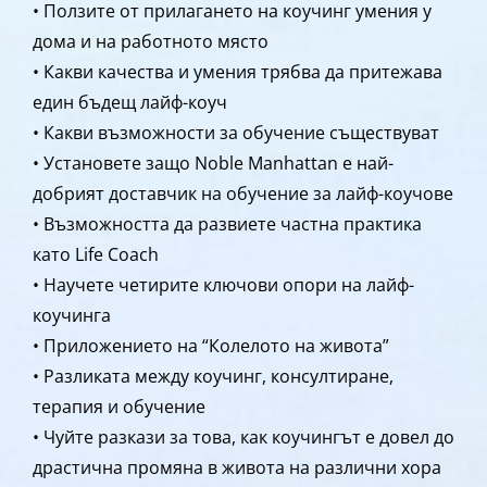
• Ползите от прилагането на коучинг умения у
дома и на работното място
• Какви качества и умения трябва да притежава
един бъдещ лайф-коуч
• Какви възможности за обучение съществуват
• Установете защо Noble Manhattan е най-
добрият доставчик на обучение за лайф-коучове
• Възможността да развиете частна практика
като Life Coach
• Научете четирите ключови опори на лайф-
коучинга
• Приложението на “Колелото на живота”
• Разликата между коучинг, консултиране,
терапия и обучение
• Чуйте разкази за това, как коучингът е довел до
драстична промяна в живота на различни хора