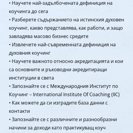
• Научете най-задълбочената дефиниция на
коучинга до сега
• Разберете съдържанието на истинския духовен
коучинг, какво представлява, как работи, и защо
завладява масово бизнес средите
• Извлечете най-съвременната дефиниция на
духовния коучинг
• Научете важното относно акредитацията и кои
са основните и ръководни акредитиращи
институции в света
• Запознайте се с Международния Институт по
Коучинг – International Institute Of Coaching (IIC)
• Как можете да си изградите база данни с
контакти
• Запознайте се с различните и разнообразни
начини за доходи като практикуващ коуч