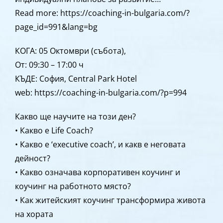
Read more: https://coaching-in-bulgaria.com/?
page_id=991&lang=bg
КОГА: 05 Октомври (събота),
От: 09:30 – 17:00 ч
КЪДЕ: София, Central Park Hotel
web: https://coaching-in-bulgaria.com/?p=994
Какво ще научите на този ден?
• Какво е Life Coach?
• Какво е ‘executive coach’, и какв е неговата
дейност?
• Какво означава корпоративен коучинг и
коучинг на работното място?
• Как житейският коучинг трансформира живота
на хората