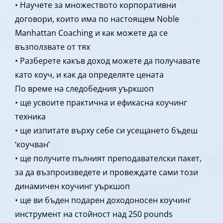
• Научете за множеството корпоративни
договори, които има по настоящем Noble
Manhattan Coaching и как можете да се
възползвате от тях
• Разберете какъв доход можете да получавате
като коуч, и как да определяте цената
По време на следобедния уъркшоп
• ще усвоите практична и ефикасна коучинг
техника
• ще изпитате върху себе си усещането бъдеш
‘коучван’
• ще получите пълният преподавателски пакет,
за да възпроизведете и провеждате сами този
динамичен коучинг уъркшоп
• ще ви бъден подарен доходоносен коучинг
инструмент на стойност над 250 pounds