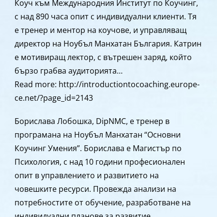
Коуч към Международния Институт по Коучинг,
с над 890 часа опит с индивидуални клиенти. Тя
е тренер и ментор на коучове, и управляващ
директор на Ноубъл Манхатан България. Катрин
е мотивиращ лектор, с вътрешен заряд, който
бързо грабва аудиторията…
Read more: http://introductiontocoaching.europe-
ce.net/?page_id=2143
Борислава Лобошка, DipNMC, е тренер в
програмана на Ноубъл Манхатан “Основни
Коучинг Умения”. Борислава е Магистър по
Психология, с над 10 години професионален
опит в управлението и развитието на
човешките ресурси. Провежда анализи на
потребностите от обучение, разработване на
индивидуални планове за развитие…