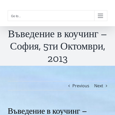
Skip
to
Go to...
content
Въведение в коучинг –
София, 5ти Октомври,
2013
Previous
Next
Въведение в коучинг –