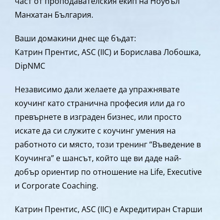
част от проподавателския екип на Ноубъл
Манхатан България.
Ваши домакини днес ще бъдат:
Катрин Прентис, ASC (IIC) и Борислава Лобошка,
DipNMC
Независимо дали желаете да упражнявате
коучинг като странична професия или да го
превърнете в изграден бизнес, или просто
искате да си служите с коучинг умения на
работното си място, този тренинг “Въведение в
Коучинга” е шансът, който ще ви даде най-
добър ориентир по отношение на Life, Executive
и Corporate Coaching.
Катрин Прентис, ASC (IIC) е Акредитиран Старши