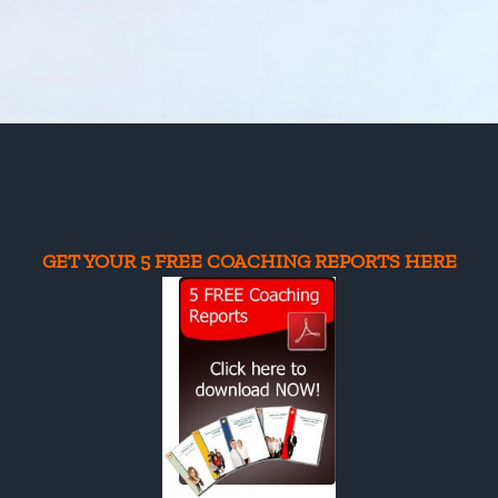
Коуч
|
Април
28-
29-
30
|
Лозана
GET YOUR 5 FREE COACHING REPORTS HERE