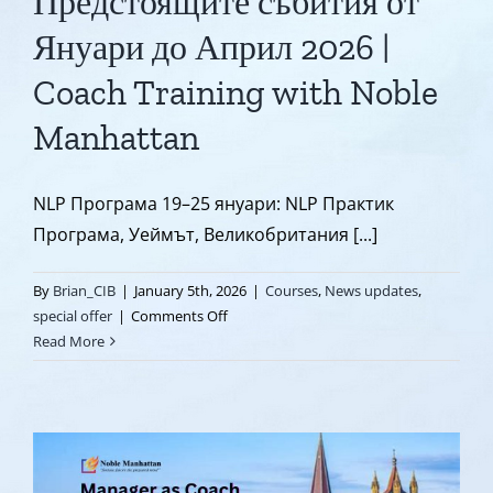
Предстоящите събития от
Януари до Април 2026 |
Coach Training with Noble
Manhattan
NLP Програма 19–25 януари: NLP Практик
Програма, Уеймът, Великобритания [...]
By
Brian_CIB
|
January 5th, 2026
|
Courses
,
News updates
,
on
special offer
|
Comments Off
Предстоящите
Read More
събития
от
Януари
до
Април
2026