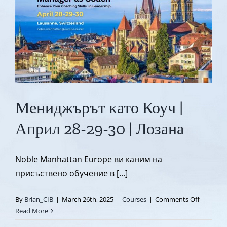
|
Coach
Training
with
Noble
Manhattan
Мениджърът като Коуч |
Април 28-29-30 | Лозана
Noble Manhattan Europe ви каним на
присъствено обучение в [...]
on
By
Brian_CIB
|
March 26th, 2025
|
Courses
|
Comments Off
Менидж
Read More
като