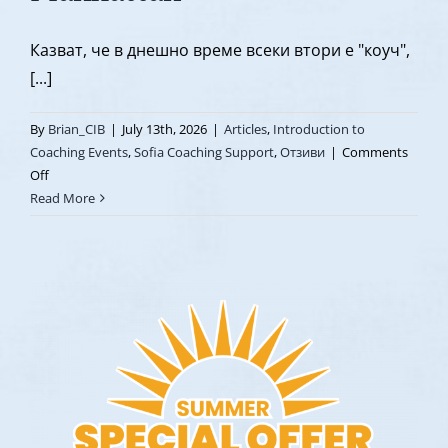
Казват, че в днешно време всеки втори е "коуч",
[...]
By
Brian_CIB
|
July 13th, 2026
|
Articles
,
Introduction to
Coaching Events
,
Sofia Coaching Support
,
Отзиви
|
Comments
on
Off
Отзив
Read More
от
Стефка
Танчева
|
Коучинг
Вечер
с
Джерард
O’Донован
и