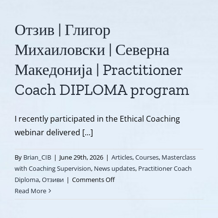
Отзив | Глигор
Михаиловски | Северна
Македонија | Practitioner
Coach DIPLOMA program
I recently participated in the Ethical Coaching
webinar delivered [...]
By
Brian_CIB
|
June 29th, 2026
|
Articles
,
Courses
,
Masterclass
with Coaching Supervision
,
News updates
,
Practitioner Coach
on
Diploma
,
Отзиви
|
Comments Off
Отзив
Read More
|
Глигор