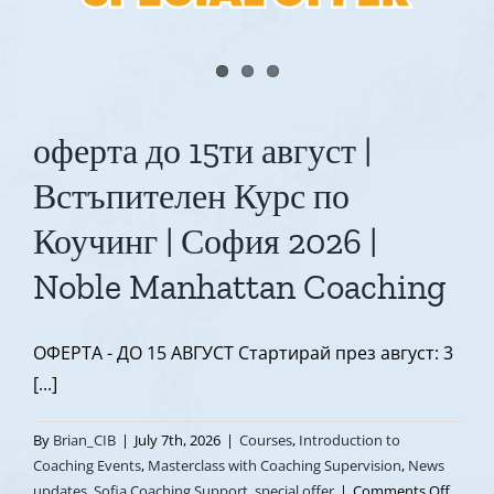
Noble
Manhattan
оферта до 15ти август |
Встъпителен Курс по
Коучинг | София 2026 |
Noble Manhattan Coaching
ОФЕРТА - ДО 15 АВГУСТ Стартирай през август: 3
[...]
By
Brian_CIB
|
July 7th, 2026
|
Courses
,
Introduction to
Coaching Events
,
Masterclass with Coaching Supervision
,
News
on
updates
,
Sofia Coaching Support
,
special offer
|
Comments Off