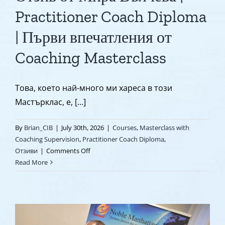
Practitioner Coach Diploma
| Първи впечатления от
Coaching Masterclass
Това, което най-много ми хареса в този
Мастърклас, е, [...]
By
Brian_CIB
|
July 30th, 2026
|
Courses
,
Masterclass with
Coaching Supervision
,
Practitioner Coach Diploma
,
on
Отзиви
|
Comments Off
Отзив
Read More
от
Мира
Вълчева
|
Practitioner