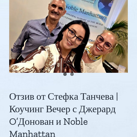
Coach
Diploma
|
Първи
впечатления
от
Coaching
Masterclass
Отзив от Стефка Танчева |
Коучинг Вечер с Джерард
O’Донован и Noble
Manhattan