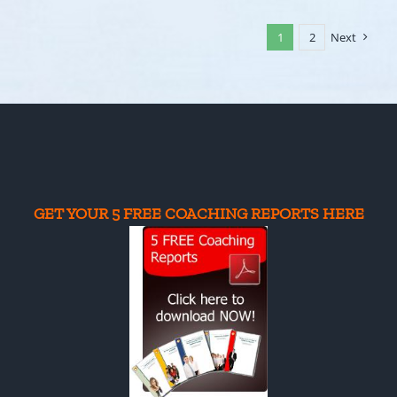
Михаиловски
|
1
2
Next
Северна
Македонија
|
Practitioner
Coach
DIPLOMA
program
GET YOUR 5 FREE COACHING REPORTS HERE