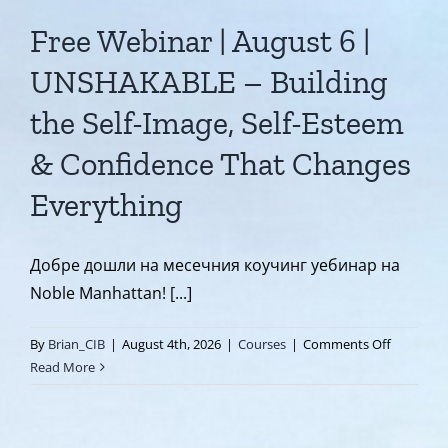
Free Webinar | August 6 |
UNSHAKABLE – Building
the Self-Image, Self-Esteem
& Confidence That Changes
Everything
Добре дошли на месечния коучинг уебинар на
Noble Manhattan! [...]
on
By
Brian_CIB
|
August 4th, 2026
|
Courses
|
Comments Off
Free
Read More
Webinar
|
August