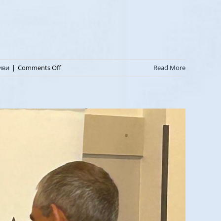
on
иви
|
Comments Off
Read More
Отзив
|
Глигор
Михаиловски
|
Северна
Македонија
|
Practitioner
Coach
DIPLOMA
program