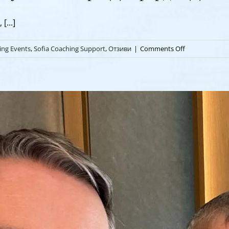
...]
on
ing Events
,
Sofia Coaching Support
,
Отзиви
|
Comments Off
Отзив
от
Стефка
Танчева
|
Коучинг
Вечер
с
Джерард
O’Донован
и
Noble
Manhattan