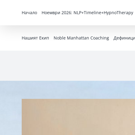
Skip
to
Начало
Ноември 2026: NLP+Timeline+HypnoTherapy
content
Нашият Екип
Noble Manhattan Coaching
Дефиниция