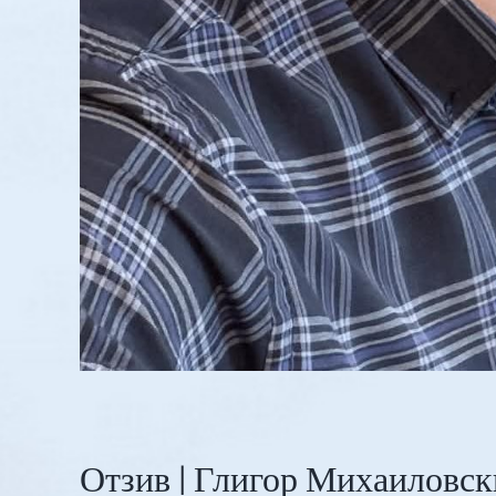
Отзив | Глигор Михаиловск