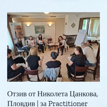
Цветелина
Рускова
|
Дипломиран
Коуч
|
Practitioner
Coach
DIPLOMA
program
Отзив от Николета Цанкова,
Пловдив | за Practitioner