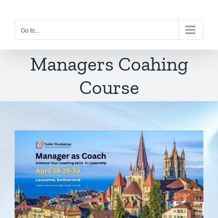
Skip
to
Go to...
content
Managers Coahing
Course