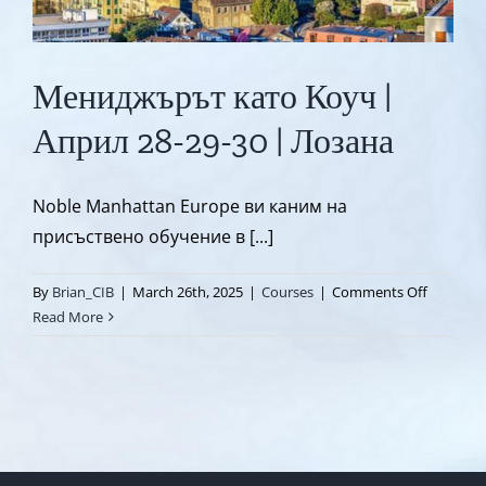
Мениджърът като Коуч |
Април 28-29-30 | Лозана
Noble Manhattan Europe ви каним на
присъствено обучение в [...]
on
By
Brian_CIB
|
March 26th, 2025
|
Courses
|
Comments Off
Менидж
Read More
като
Коуч
|
Април
28-
29-