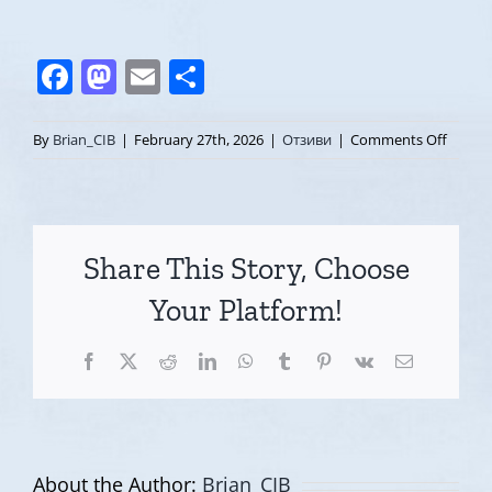
Facebook
Mastodon
Email
Share
on
By
Brian_CIB
|
February 27th, 2026
|
Отзиви
|
Comments Off
Придо
на
коучи
умени
Share This Story, Choose
чрез
NMC
Your Platform!
пови
самос
Facebook
X
Reddit
LinkedIn
WhatsApp
Tumblr
Pinterest
Vk
Email
ми
и
ЕИ
повеч
от
About the Author:
Brian_CIB
всяко