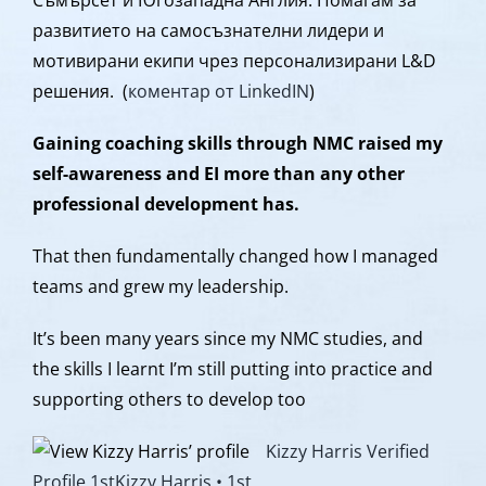
развитието на самосъзнателни лидери и
мотивирани екипи чрез персонализирани L&D
решения. (
коментар от LinkedIN
)
Gaining coaching skills through NMC raised my
self-awareness and EI more than any other
professional development has.
That then fundamentally changed how I managed
teams and grew my leadership.
It’s been many years since my NMC studies, and
the skills I learnt I’m still putting into practice and
supporting others to develop too
K
izzy Harris Verified
Profile 1st
Kizzy Harris
• 1st