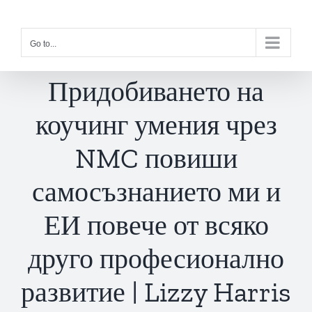
Skip
to
Go to...
content
Придобиването на
коучинг умения чрез
NMC повиши
самосъзнанието ми и
ЕИ повече от всяко
друго професионално
развитие | Lizzy Harris