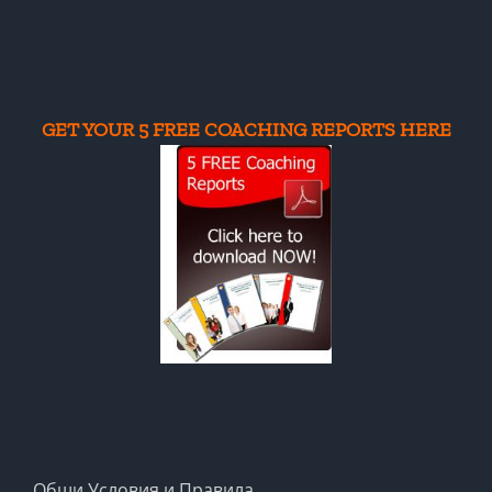
program
ss
GET YOUR 5 FREE COACHING REPORTS HERE
Общи Условия и Правила