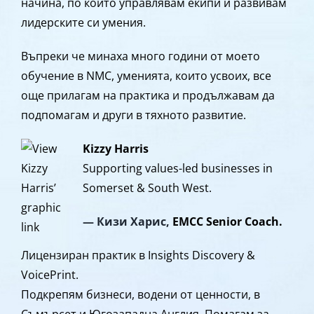
начина, по който управлявам екипи и развивам
лидерските си умения.
Въпреки че минаха много години от моето
обучение в NMC, уменията, които усвоих, все
още прилагам на практика и продължавам да
подпомагам и други в тяхното развитие.
Kizzy Harris
Supporting values-led businesses in
Somerset & South West.
— Кизи Харис,
EMCC Senior Coach.
Лицензиран практик в Insights Discovery &
VoicePrint.
Подкрепям бизнеси, водени от ценности, в
Съмърсет и Югозападна Англия. Помагам за