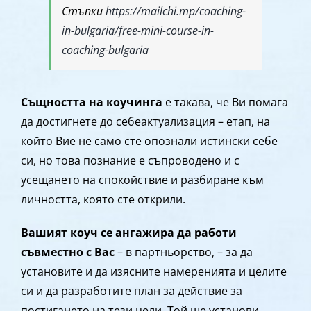
Стъпки
https://mailchi.mp/coaching-
in-bulgaria/free-mini-course-in-
coaching-bulgaria
Същността на коучинга
е такава, че Ви помага
да достигнете до себеактуализация – етап, на
който Вие не само сте опознали истински себе
си, но това познание е съпроводено и с
усещането на спокойствие и разбиране към
личността, която сте открили.
Вашият коуч се ангажира да работи
съвместно с Вас
– в партньорство, – за да
установите и да изясните намеренията и целите
си и да разработите план за действие за
постигането на тези цели. Той ще установи