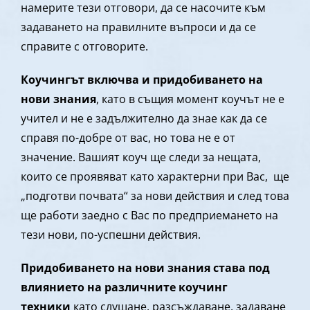
намерите тези отговори, да се насочите към
задаването на правилните въпроси и да се
справите с отговорите.
Коучингът включва и придобиването на
нови знания
, като в същия момент коучът не е
учител и не е задължително да знае как да се
справя по-добре от вас, но това не е от
значение. Вашият коуч ще следи за нещата,
които се проявяват като характерни при Вас, ще
„подготви почвата“ за нови действия и след това
ще работи заедно с Вас по предприемането на
тези нови, по-успешни действия.
Придобиването на нови знания става под
влиянието на различните коучинг
техники
като слушане, разсъждаване, задаване