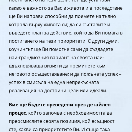
какво е важното за Вас в живота и в последствие
ще Ви направи способни да поемете напълно
котрола върху живота си; да си съставите и
въведете план за действие, който да Ви помага в
постигането на тези приоритети. С други думи,
коучингът ще Ви помогне сами да създадете
най-грандиозния вариант на своята най-
вдъхновяваща визия и да преминете към
неговото осъществяване; и да пожънете успех –
успех в смисъла на една непрекъсната
реализация на достойни цели или идеали.
Вие ще бъдете преведени през детайлен
процес
, който започва с необходимостта да
преосмислите своята позиция, кой всъщност
сте, какви са приоритетите Ви. И също така