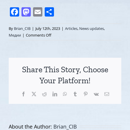
Facebook
Mastodon
Email
Share
By
Brian_CIB
|
July 12th, 2023
|
Articles
,
News updates
,
on
Медии
|
Comments Off
Какво
е
Коучинг
|
Share This Story, Choose
Интервю
с
Your Platform!
Катрин
Прентис,
Facebook
X
Reddit
LinkedIn
WhatsApp
Tumblr
Pinterest
Vk
Email
Управляващ
Директор
Noble
Manhattan
Coaching
About the Author:
Brian_CIB
Bulgaria