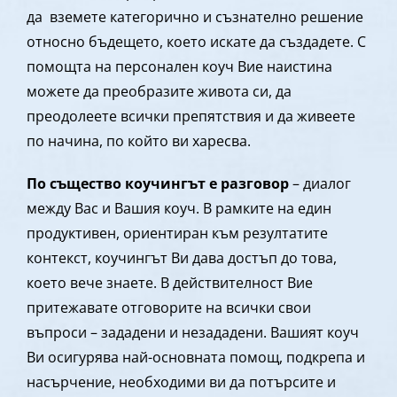
да вземете категорично и съзнателно решение
относно бъдещето, което искате да създадете. С
помощта на персонален коуч Вие наистина
можете да преобразите живота си, да
преодолеете всички препятствия и да живеете
по начина, по който ви харесва.
По същество коучингът е разговор
– диалог
между Вас и Вашия коуч. В рамките на един
продуктивен, ориентиран към резултатите
контекст, коучингът Ви дава достъп до това,
което вече знаете. В действителност Вие
притежавате отговорите на всички свои
въпроси – зададени и незададени. Вашият коуч
Ви осигурява най-основната помощ, подкрепа и
насърчение, необходими ви да потърсите и