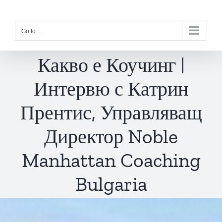
Skip
to
Go to...
content
Какво е Коучинг |
Интервю с Катрин
Прентис, Управляващ
Директор Noble
Manhattan Coaching
Bulgaria