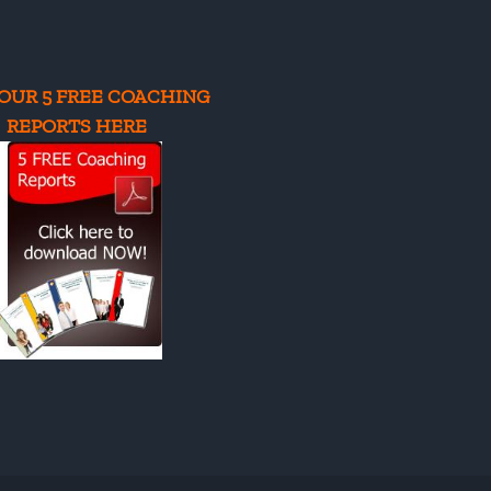
e
apy
OUR 5 FREE COACHING
REPORTS HERE
notherapy
rnational
se