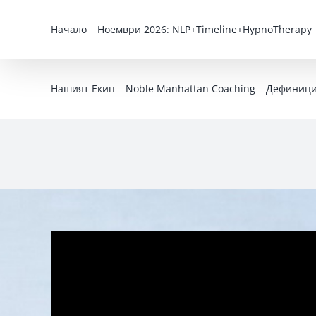
Skip
to
Начало
Ноември 2026: NLP+Timeline+HypnoTherapy
content
Нашият Екип
Noble Manhattan Coaching
Дефиниция