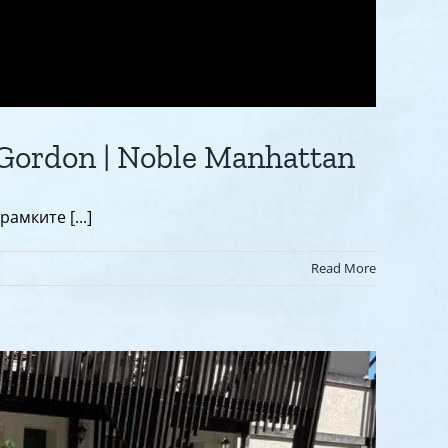
 Gordon | Noble Manhattan
амките [...]
Read More