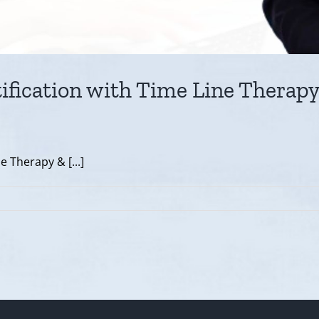
ification with Time Line Therap
 Therapy & [...]
:
ification