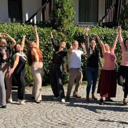
|
Коучинг
Обучение
с
Ashley
Gordon
|
Noble
Manhattan