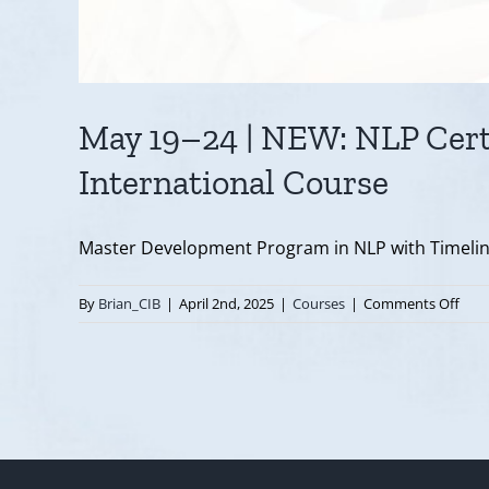
May 19–24 | NEW: NLP Cert
International Course
Master Development Program in NLP with Timeline
on
By
Brian_CIB
|
April 2nd, 2025
|
Courses
|
Comments Off
May
19–
24
|
NEW
NLP
Cert