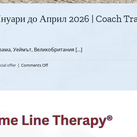
нуари до Април 2026 | Coach Tra
ама, Уеймът, Великобритания [...]
on
cial offer
|
Comments Off
Предстоящите
събития
от
Януари
до
Април
2026
|
Coach
Training