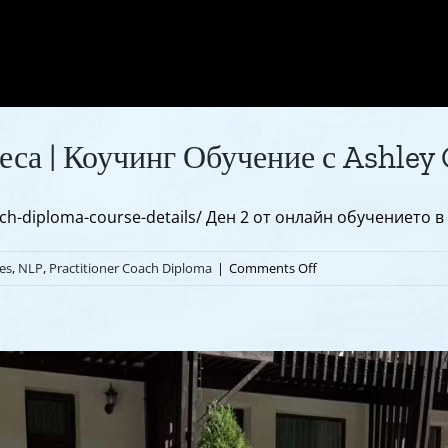
еса | Коучинг Обучение с Ashley
ach-diploma-course-details/ Ден 2 от онлайн обучението в р
on
es
,
NLP
,
Practitioner Coach Diploma
|
Comments Off
Ден
2
|
НЛП
в
коучинг
процеса