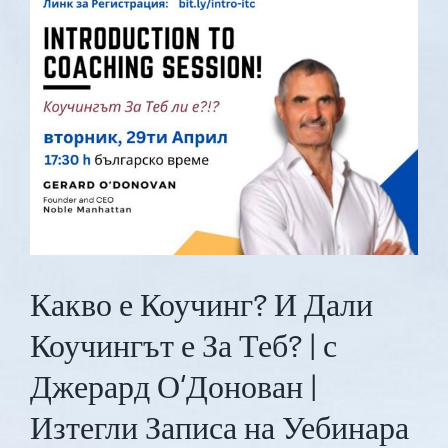
Online
|
Practitioner
Coach
Diploma
Какво е Коучинг? И Дали
Коучингът е За Теб? | с
Джерард О’Донован |
Изтегли Записа на Уебинара