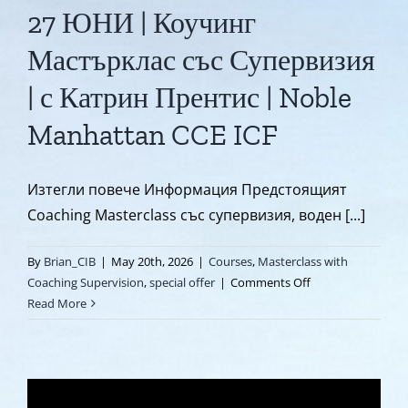
27 ЮНИ | Коучинг
Мастърклас със Супервизия
| с Катрин Прентис | Noble
Manhattan CCE ICF
Изтегли повече Информация Предстоящият
Coaching Masterclass със супервизия, воден [...]
By
Brian_CIB
|
May 20th, 2026
|
Courses
,
Masterclass with
on
Coaching Supervision
,
special offer
|
Comments Off
27
Read More
ЮНИ
|
Коучинг
Мастърклас
със