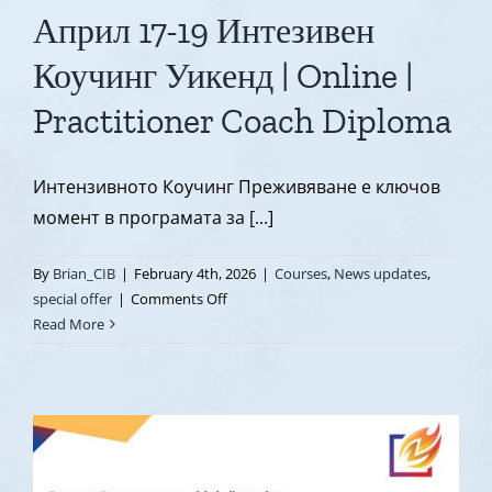
Април 17-19 Интезивен
Manhatta
Коучинг Уикенд | Online |
Practitioner Coach Diploma
Интензивното Коучинг Преживяване е ключов
момент в програмата за [...]
By
Brian_CIB
|
February 4th, 2026
|
Courses
,
News updates
,
on
special offer
|
Comments Off
Април
Read More
17-
19
Интезивен
Коучинг
Уикенд
|