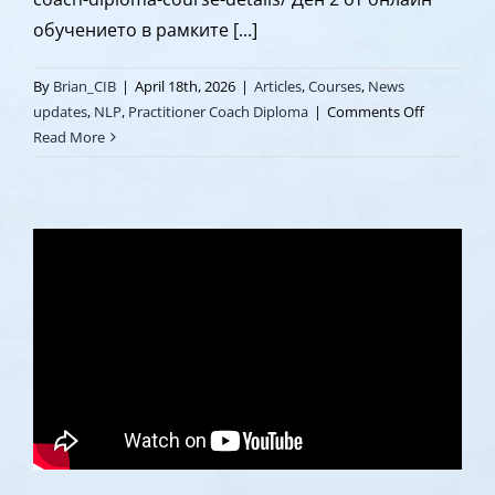
обучението в рамките [...]
By
Brian_CIB
|
April 18th, 2026
|
Articles
,
Courses
,
News
on
updates
,
NLP
,
Practitioner Coach Diploma
|
Comments Off
Ден
Read More
2
|
НЛП
в
коучинг
процеса
|
Коучинг
Обучение
с
Ashley
Gordon
|
Noble