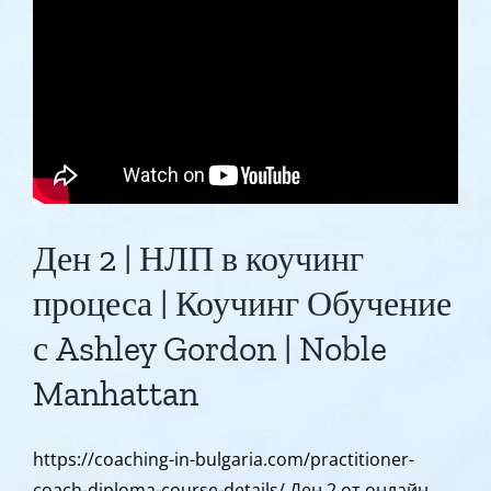
Супервизия
|
с
Катрин
Прентис
|
Noble
Manhattan
CCE
Ден 2 | НЛП в коучинг
ICF
процеса | Коучинг Обучение
с Ashley Gordon | Noble
Manhattan
https://coaching-in-bulgaria.com/practitioner-
coach-diploma-course-details/ Ден 2 от онлайн