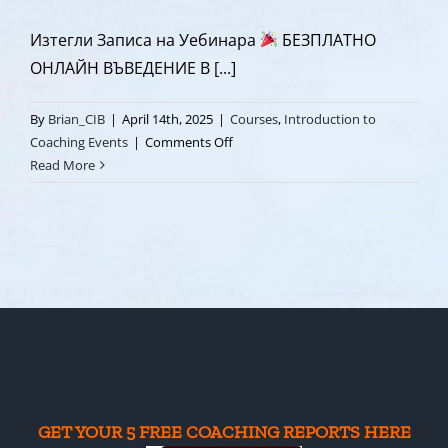
Изтегли Записа на Уебинара
БЕЗПЛАТНО
ОНЛАЙН ВЪВЕДЕНИЕ В [...]
By
Brian_CIB
|
April 14th, 2025
|
Courses
,
Introduction to
on
Coaching Events
|
Comments Off
Какво
Read More
е
Коучинг?
И
Дали
Коучингът
е
За
Теб?
|
с
Джерард
GET YOUR 5 FREE COACHING REPORTS HERE
О’Донован