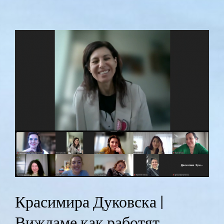
View
Larger
Image
Красимира Дуковска |
Виждаме как работят