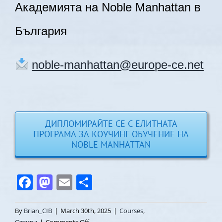
Академията на Noble Manhattan в
България
noble-manhattan@europe-ce.net
ДИПЛОМИРАЙТЕ СЕ С ЕЛИТНАТА
ПРОГРАМА ЗА КОУЧИНГ ОБУЧЕНИЕ НА
NOBLE MANHATTAN
Facebook
Mastodon
Email
Share
By
Brian_CIB
|
March 30th, 2025
|
Courses
,
on
Отзиви
|
Comments Off