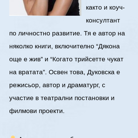
както и коуч-
консултант
по личностно развитие.
Тя е автор на
няколко книги, включително “Дякона
още е жив” и “Когато трийсетте чукат
на вратата”.
Освен това, Дуковска е
режисьор, автор и драматург, с
участие в театрални постановки и
филмови проекти.