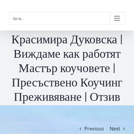
Skip
to
Go to...
content
Красимира Дуковска |
Виждаме как работят
Мастър коучовете |
Пресъствено Коучинг
Преживяване | Отзив
Previous
Next