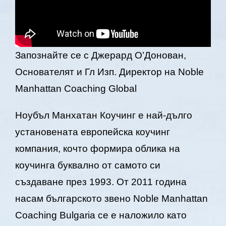
Запознайте се с Джерард О’Донован,
Основателят и Гл Изп. Директор на Noble
Manhattan Coaching Global
Ноубъл Манхатан Коучинг е най-дълго
установената европейска коучинг
компания, кочто формира облика на
коучинга буквално от самото си
създаване през 1993. От 2011 година
насам българското звено Noble Manhattan
Coaching Bulgaria се е наложило като