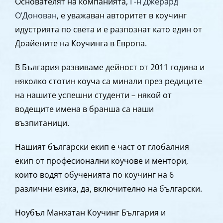
Основателят на компанията,
Г-н Джерард
О’Донован
, е уважаван авторитет в коучинг
идустрията по света и е разпознат като един от
Доайените на Коучинга в Европа.
В България развиваме дейност от 2011 година и
няколко стотин коуча са минали през редиците
на нашите успешни студенти – някой от
водещите имена в бранша са наши
възпитаници.
Нашият български екип е част от глобалния
екип от професионални коучове и ментори,
които водят обученията по коучинг на 6
различни езика, да, включително на български.
Ноубъл Манхатан Коучинг България и