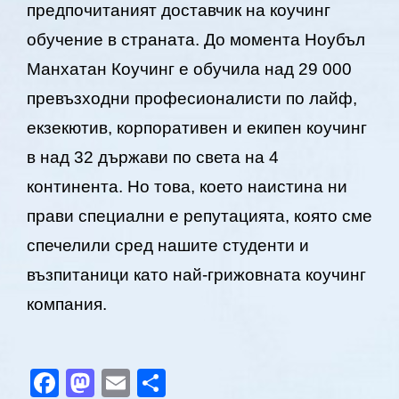
предпочитаният доставчик на коучинг
обучение в страната. До момента Ноубъл
Манхатан Коучинг е обучила над 29 000
превъзходни професионалисти по лайф,
екзекютив, корпоративен и екипен коучинг
в над 32 държави по света на 4
континента. Но това, което наистина ни
прави специални е репутацията, която сме
спечелили сред нашите студенти и
възпитаници като най-грижовната коучинг
компания.
Facebook
Mastodon
Email
Share