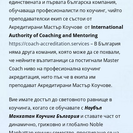
единствената и първата българска компания,
обучаваща професионалисти по коучинг, чийто
преподавателски екип се състои от
Акредитирани Мастър Коучове от
International
Authority of Coaching and Mentoring
https://coach-accreditation.services
– В България
няма друга комания, която може да се похвали,
че нейните възпитаници са постигнали Master
Coach ниво на професионална коучинг
акредитация, нито пък че в екипа им
преподават Акредитирани Мастър Коучове.
Вие имате достъп до световното равнище в
коучинга, когато се обучавате с
Ноубъл
Манхатан Коучинг България
и ставате част от
динамично, грижовно и глобално Noble
Manhattan коучин семество, простиращо се на