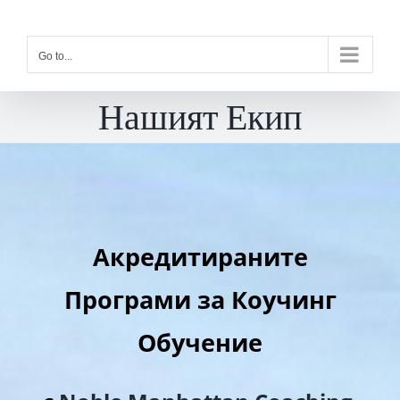
Skip
to
Go to...
content
Нашият Екип
Акредитираните
Програми за Коучинг
Обучение