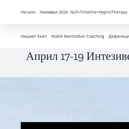
Skip
to
Начало
Ноември 2026: NLP+Timeline+HypnoTherapy
content
Нашият Екип
Noble Manhattan Coaching
Дефиниция
Април 17-19 Интезиве