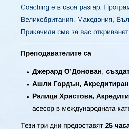
Coaching е в своя разгар.
Програм
Великобритания, Македония, Бъ
Прикачили сме за вас откриванет
Преподавателите са
Джерард О’Донован
,
създа
Ашли Гордън, Акредитиран
Ралица Христова, Акредит
асесор в международната кат
Тези три дни предоставят
25 час