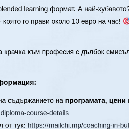
blended learning формат. А най-хубавот
която го прави около 10 евро на час!
та крачка към професия с дълбок смисъ
нформация:
 на съдържанието на
програмата, цени
-diploma-course-details
л от тук:
https://mailchi.mp/coaching-in-bu