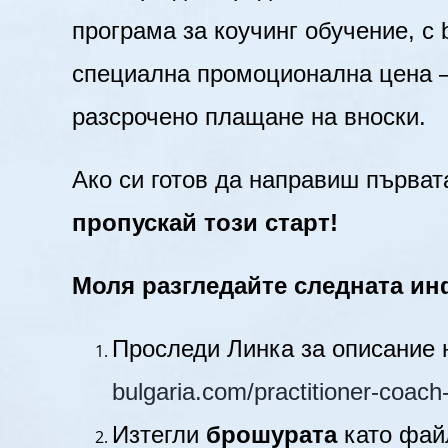
програма за коучинг обучение, с 
специална промоционална цена – 
разсрочено плащане на вноски.
Ако си готов да направиш първа
пропускай този старт!
Моля разгледайте следната и
Проследи Линка за описание
bulgaria.com/practitioner-coach
Изтегли
брошурата
като фай