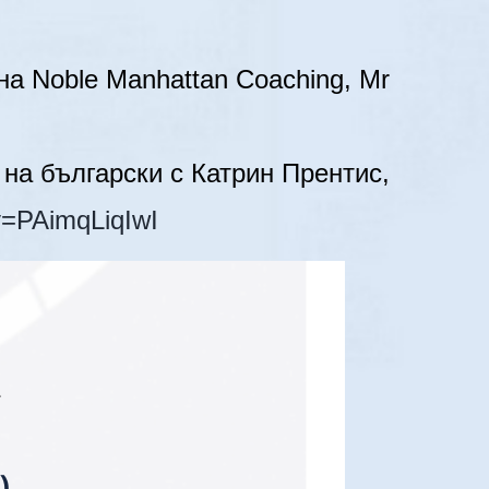
на Noble Manhattan Coaching, Mr
на български с Катрин Прентис,
v=PAimqLiqIwI