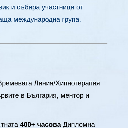
зик и събира участници от
аща международна група.
Времевата Линия/Хипнотерапия
рвите в България, ментор и
остната
400+ часова
Дипломна