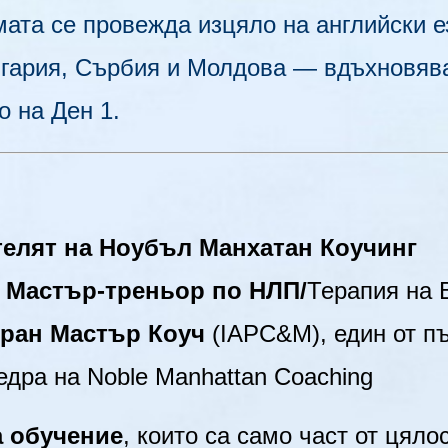
ата се провежда изцяло на английски е
лгария, Сърбия и Молдова — вдъхновяв
о на Ден 1.
телят на Ноубъл Манхатан Коучинг
 Мастър-треньор по НЛП/
Терапия на 
иран Мастър Коуч
(IAPC&M), един от пъ
едра на Noble Manhattan Coaching
а обучение
, които са само част от цял