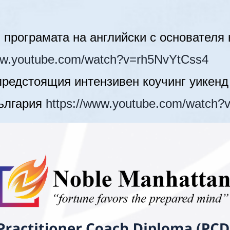
 програмата на английски с основателя 
ww.youtube.com/watch?v=rh5NvYtCss4
предстоящия интензивен коучинг уикенд 
ългария
https://www.youtube.com/watch?