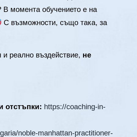
о? В момента обучението е на
С възможности, също така, за
л и реално въздействие,
не
 и отстъпки:
https://coaching-in-
lgaria/noble-manhattan-practitioner-