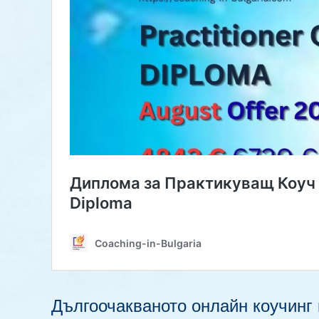
Дългоочакваното онлайн коучинг п