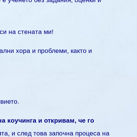
 е ученето без задания, оценки и
си на стената ми!
ални хора и проблеми, както и
вието.
а коучинга и откривам, че го
та, и след това започна процеса на