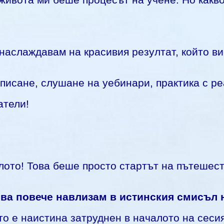
живота ми беше процесът на учене. Но какво
 наслаждавам на красивия резултат, който ви
писане, слушане на уебинари, практика с ре
атели!
лото! Това беше просто стартът на пътешест
ва повече навлизам в истинския смисъл н
то е наистина затруднен в началото на сесия