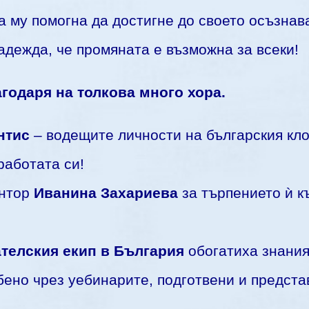
а му помогна да достигне до своето осъзнав
адежда, че промяната е възможна за всеки!
годаря на толкова много хора.
нтис
– водещите личности на българския кло
работата си!
ентор
Иванина Захариева
за търпението ѝ к
телския екип в България
обогатиха знания
бено чрез уебинарите, подготвени и предст