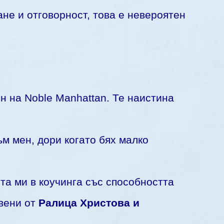
ане и отговорност, това е невероятен
н на Noble Manhattan. Те наистина
ъм мен, дори когато бях малко
та ми в коучинга със способността
авени от
Ралица Христова и