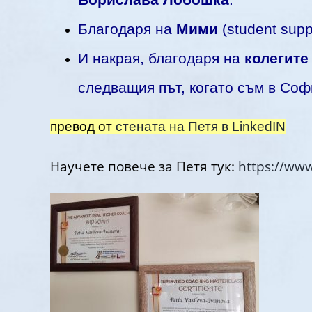
Борислава Лобошка
.
Благодаря на
Мими
(student supp
И накрая, благодаря на
колегите
следващия път, когато съм в Со
превод от
стената на Петя в LinkedIN
Научете повече за Петя тук:
https://www