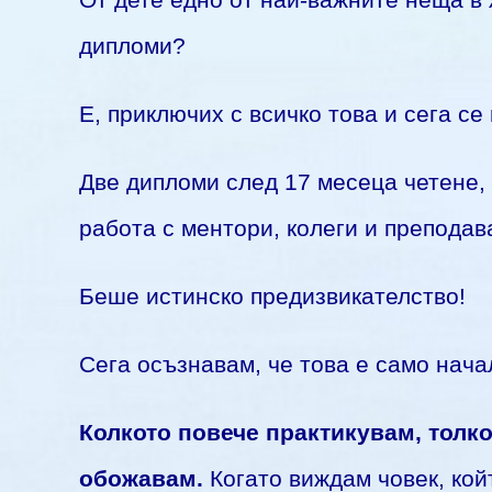
От дете едно от най-важните неща в 
дипломи?
Е, приключих с всичко това и сега се
Две дипломи след 17 месеца четене, 
работа с ментори, колеги и преподав
Беше истинско предизвикателство!
Сега осъзнавам, че това е само нача
Колкото повече практикувам, толко
обожавам.
Когато виждам човек, кой