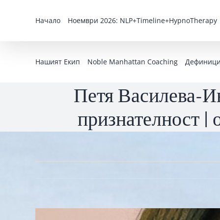
Skip
to
Начало
Ноември 2026: NLP+Timeline+HypnoTherapy
content
Нашият Екип
Noble Manhattan Coaching
Дефиниция
Петя Василева-Ив
признателност | 
View