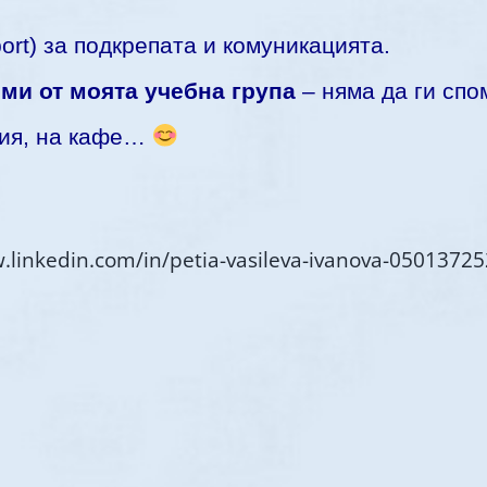
ort) за подкрепата и комуникацията.
 ми от моята учебна група
– няма да ги спо
фия, на кафе…
.linkedin.com/in/petia-vasileva-ivanova-05013725