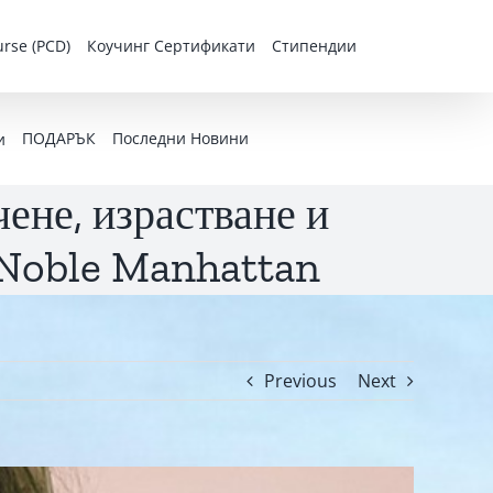
rse (PCD)
Коучинг Сертификати
Стипендии
ПОДАРЪК
Последни Новини
и
ене, израстване и
с Noble Manhattan
Previous
Next