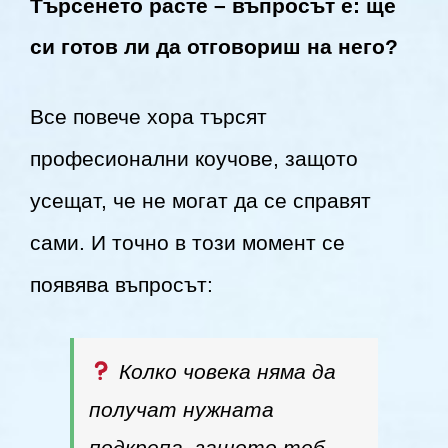
Търсенето расте – въпросът е: ще
си готов ли да отговориш на него?
Все повече хора търсят
професионални коучове, защото
усещат, че не могат да се справят
сами. И точно в този момент се
появява въпросът:
Колко човека няма да
получат нужната
подкрепа, защото теб