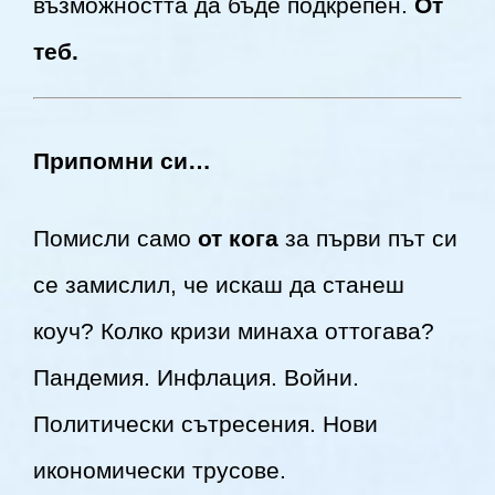
възможността да бъде подкрепен.
От
теб.
Припомни си…
Помисли само
от кога
за първи път си
се замислил, че искаш да станеш
коуч? Колко кризи минаха оттогава?
Пандемия. Инфлация. Войни.
Политически сътресения. Нови
икономически трусове.