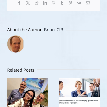
Facebook
X
Reddit
LinkedIn
WhatsApp
Tumblr
Pinterest
Vk
Email
About the Author:
Brian_CIB
оферта до
Отзив |
15ти август
Глигор
|
Related Posts
Михаиловс
Встъпителен
| Северна
Курс по
Македониј
Коучинг |
|