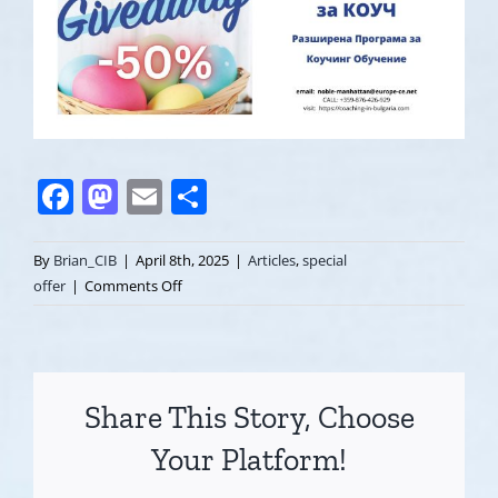
Facebook
Mastodon
Email
Share
By
Brian_CIB
|
April 8th, 2025
|
Articles
,
special
on
offer
|
Comments Off
Когато
всичко
се
клати
Share This Story, Choose
–
коучингът
Your Platform!
дава
опора