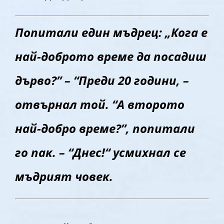
Попитали един мъдрец: „Кога е
най-доброто време да посадиш
дърво?” – “Преди 20 години, –
отвърнал той. “А второто
най-добро време?”, попитали
го пак. – “Днес!“ усмихнал се
мъдрият човек.