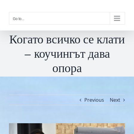
Skip
to
Go to...
content
Когато всичко се клати
– коучингът дава
опора
Previous
Next
View