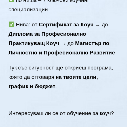
по ниша – 7 ключови коучинг
специализации
Нива: от
Сертификат за Коуч
→ до
Диплома за Професионално
Практикуващ Коуч
→ до
Магистър по
Личностно и Професионално Развитие
Тук със сигурност ще откриеш програма,
която да отговаря
на твоите цели,
график и бюджет
.
Интересуваш ли се от обучение за коуч?