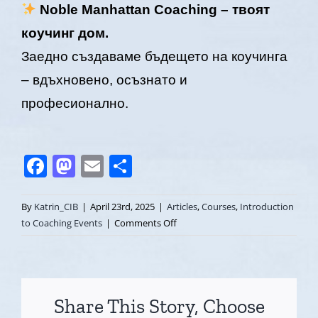
Noble Manhattan Coaching – твоят
коучинг дом.
Заедно създаваме бъдещето на коучинга
– вдъхновено, осъзнато и
професионално.
Facebook
Mastodon
Email
Share
By
Katrin_CIB
|
April 23rd, 2025
|
Articles
,
Courses
,
Introduction
on
to Coaching Events
|
Comments Off
Какво
мечтаеш
да
бъде
Share This Story, Choose
твоето