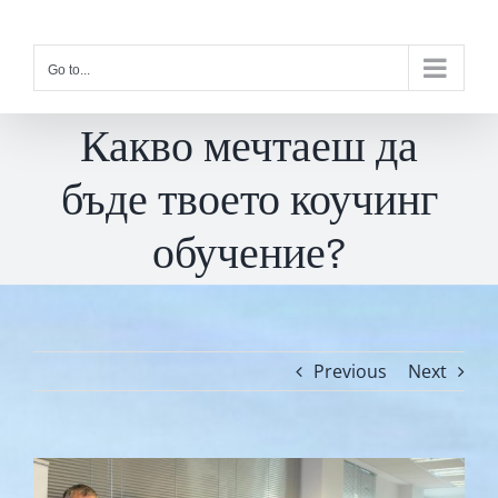
Skip
to
Go to...
content
Какво мечтаеш да
бъде твоето коучинг
обучение?
Previous
Next
View