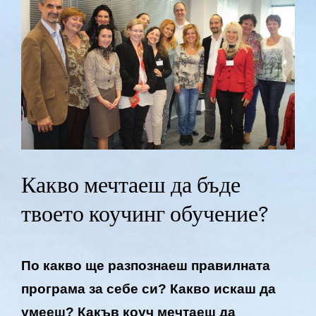
Larger
Image
Какво мечтаеш да бъде
твоето коучинг обучение?
По какво ще разпознаеш правилната
програма за себе си? Какво искаш да
умееш? Какъв коуч мечтаеш да